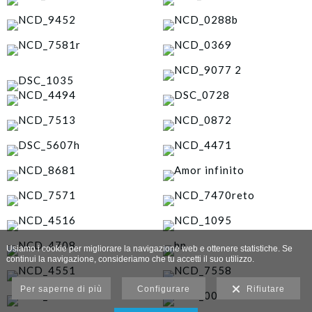
Usiamo i cookie per migliorare la navigazione web e ottenere statistiche. Se
continui la navigazione, consideriamo che tu accetti il suo utilizzo.
Per saperne di più
Configurare
Rifiutare